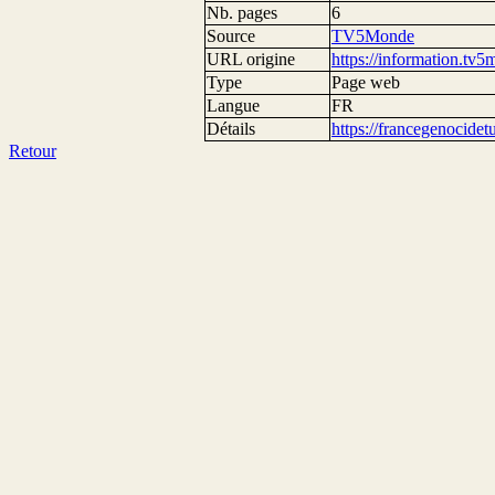
Nb. pages
6
Source
TV5Monde
URL origine
https://information.tv5
Type
Page web
Langue
FR
Détails
https://francegenocide
Retour