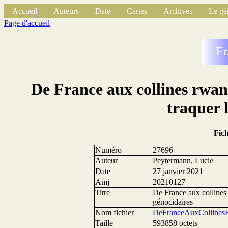
Accueil
Auteurs
Date
Cartes
Archives
Le gé
Page d'accueil
Fr
De France aux collines rwan
traquer 
Fic
Numéro
27696
Auteur
Peytermann, Lucie
Date
27 janvier 2021
Amj
20210127
Titre
De France aux collines 
génocidaires
Nom fichier
DeFranceAuxColline
Taille
593858 octets