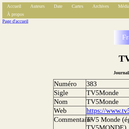
Accueil
Auteurs
Date
Cartes
Archives
Média
À propos
Page d'accueil
Fr
T
Journal
Numéro
383
Sigle
TV5Monde
Nom
TV5Monde
Web
https://www.t
Commentaire
TV5 Monde (ég
TV5MONDE), in