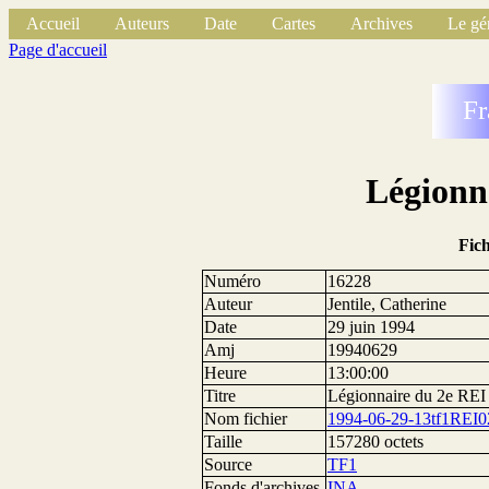
Accueil
Auteurs
Date
Cartes
Archives
Le gé
Page d'accueil
Fr
Légionn
Fic
Numéro
16228
Auteur
Jentile, Catherine
Date
29 juin 1994
Amj
19940629
Heure
13:00:00
Titre
Légionnaire du 2e REI
Nom fichier
1994-06-29-13tf1REI0
Taille
157280 octets
Source
TF1
Fonds d'archives
INA