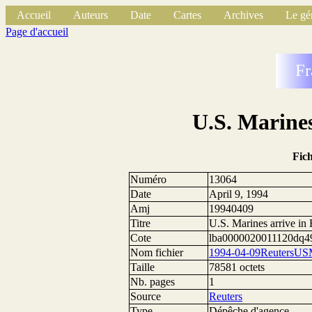
Accueil
Auteurs
Date
Cartes
Archives
Le gé
Page d'accueil
Fr
U.S. Marines
Fic
Numéro
13064
Date
April 9, 1994
Amj
19940409
Titre
U.S. Marines arrive in
Cote
lba0000020011120dq4
Nom fichier
1994-04-09ReutersUSM
Taille
78581 octets
Nb. pages
1
Source
Reuters
Type
Dépêche d'agence