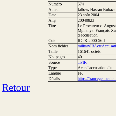
Numéro
574
Auteur
Jallow, Hassan Bubaca
Date
23 août 2004
Amj
20040823
Titre
Le Procureur c. August
Mpiranya, François-Xa
d'accusation
Cote
ICTR­-2000-56-I
Nom fichier
militaryIIfActeAccusat
Taille
161641 octets
Nb. pages
40
Source
TPIR
Type
Acte d'accusation d'un 
Langue
FR
Détails
https://francegenocide
Retour