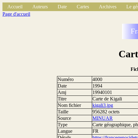
Accueil
Auteurs
Date
Cartes
Archives
Le gé
Page d'accueil
Fr
Cart
Fic
Numéro
4000
Date
1994
Amj
19940101
Titre
Carte de Kigali
Nom fichier
kigali3.jpg
Taille
956282 octets
Source
MINUAR
Type
Carte géographique, pho
Langue
FR
Détails
https://francegenocide