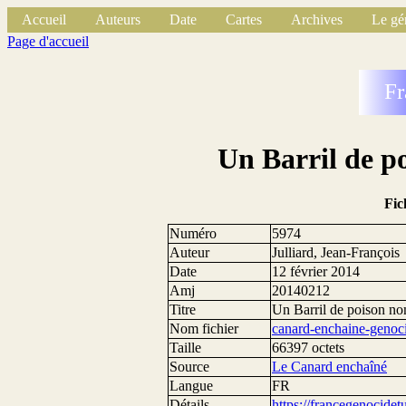
Accueil
Auteurs
Date
Cartes
Archives
Le gé
Page d'accueil
Fr
Un Barril de 
Fic
Numéro
5974
Auteur
Julliard, Jean-François
Date
12 février 2014
Amj
20140212
Titre
Un Barril de poison 
Nom fichier
canard-enchaine-genoci
Taille
66397 octets
Source
Le Canard enchaîné
Langue
FR
Détails
https://francegenocide