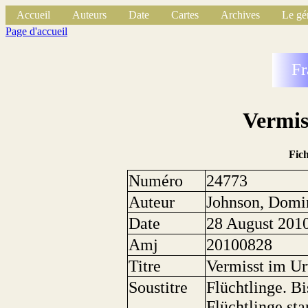
Accueil
Auteurs
Date
Cartes
Archives
Le gé
Page d'accueil
Fr
Vermis
Fic
Numéro
24773
Auteur
Johnson, Domi
Date
28 August 201
Amj
20100828
Titre
Vermisst im U
Soustitre
Flüchtlinge. B
Flüchtlinge st