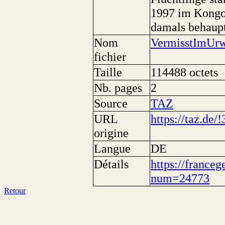
1997 im Kongo. 
damals behaup
Nom
VermisstImUrw
fichier
Taille
114488 octets
Nb. pages
2
Source
TAZ
URL
https://taz.de/
origine
Langue
DE
Détails
https://franceg
num=24773
Retour