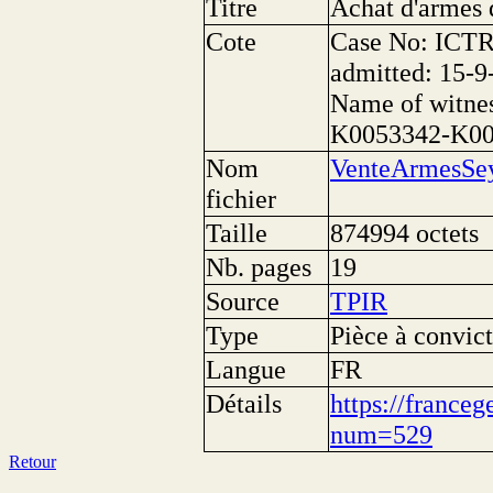
Titre
Achat d'armes 
Cote
Case No: ICTR
admitted: 15-9
Name of witne
K0053342-K0
Nom
VenteArmesSey
fichier
Taille
874994 octets
Nb. pages
19
Source
TPIR
Type
Pièce à convict
Langue
FR
Détails
https://franceg
num=529
Retour