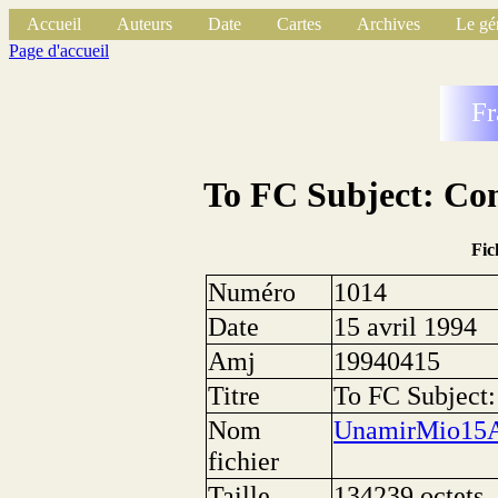
Accueil
Auteurs
Date
Cartes
Archives
Le gé
Page d'accueil
Fr
To FC Subject: Co
Fic
Numéro
1014
Date
15 avril 1994
Amj
19940415
Titre
To FC Subject
Nom
UnamirMio15A
fichier
Taille
134239 octets