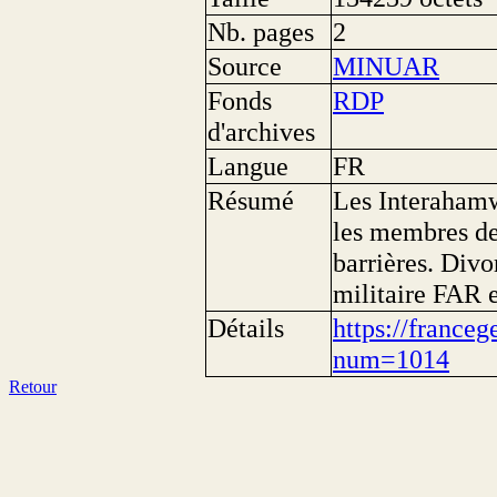
Nb. pages
2
Source
MINUAR
Fonds
RDP
d'archives
Langue
FR
Résumé
Les Interaham
les membres de
barrières. Div
militaire FAR 
Détails
https://franceg
num=1014
Retour