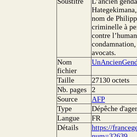
Soustitre
L’ancien genda
Hategekimana, 6
nom de Philipp
criminelle à pe
contre l’human
condamnation, 
avocats.
Nom
UnAncienGend
fichier
Taille
27130 octets
Nb. pages
2
Source
AFP
Type
Dépêche d'age
Langue
FR
Détails
https://franceg
num=32639