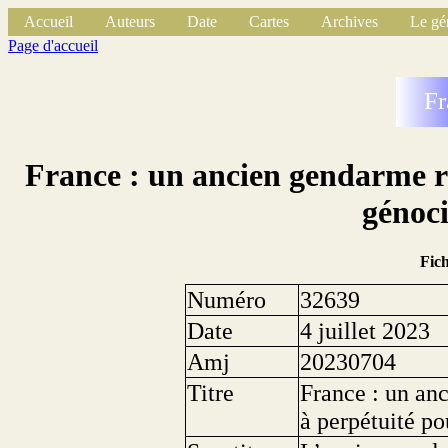
Accueil
Auteurs
Date
Cartes
Archives
Le gé
Page d'accueil
Fr
France : un ancien gendarme 
génoci
Fic
Numéro
32639
Date
4 juillet 2023
Amj
20230704
Titre
France : un a
à perpétuité po