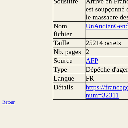
Soustitre
Arrivé en Fran
est soupçonné 
le massacre de
Nom
UnAncienGend
fichier
Taille
25214 octets
Nb. pages
2
Source
AFP
Type
Dépêche d'age
Langue
FR
Détails
https://franceg
num=32311
Retour