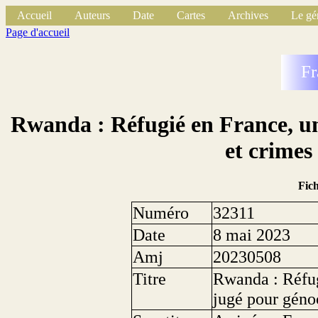
Accueil
Auteurs
Date
Cartes
Archives
Le gé
Page d'accueil
Fr
Rwanda : Réfugié en France, u
et crimes 
Fic
Numéro
32311
Date
8 mai 2023
Amj
20230508
Titre
Rwanda : Réfug
jugé pour génoc