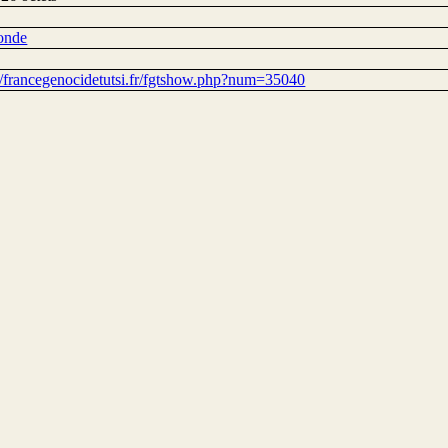
onde
://francegenocidetutsi.fr/fgtshow.php?num=35040