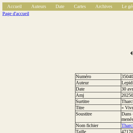
Accueil
Auteurs
Date
Cartes
Archives
Le gé
Page d'accueil
Numéro
3504
Auteur
Lepidi
Date
30 av
Amj
2025
Surtitre
Tharci
Titre
« Vivr
Soustitre
Dans «
menés,
Nom fichier
Tharc
Taille
47170