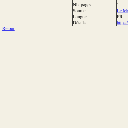
Nb. pages
1
Source
Le M
Langue
FR
Détails
https
Retour