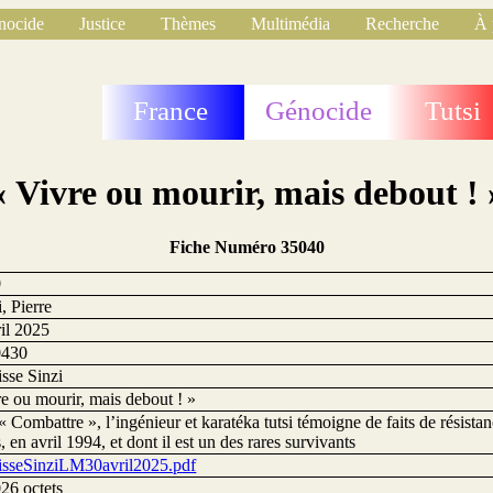
nocide
Justice
Thèmes
Multimédia
Recherche
À 
France
Génocide
Tutsi
« Vivre ou mourir, mais debout ! 
Fiche Numéro 35040
0
, Pierre
ril 2025
0430
sse Sinzi
e ou mourir, mais debout ! »
 Combattre », l’ingénieur et karatéka tutsi témoigne de faits de résista
 en avril 1994, et dont il est un des rares survivants
isseSinziLM30avril2025.pdf
26 octets