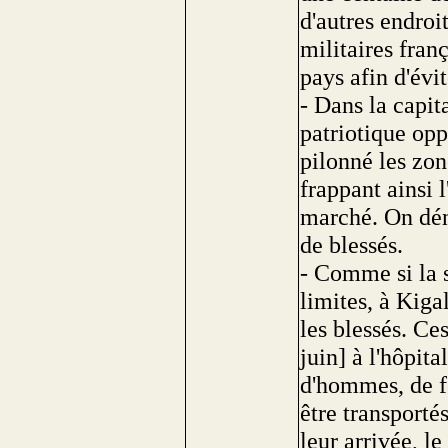
d'autres endroi
militaires fran
pays afin d'év
- Dans la capit
patriotique opp
pilonné les zo
frappant ainsi 
marché. On dén
de blessés.
- Comme si la 
limites, à Kiga
les blessés. Ce
juin] à l'hôpit
d'hommes, de f
être transporté
leur arrivée, l