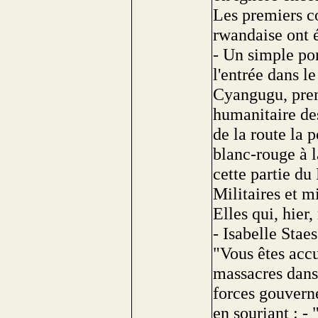
Les premiers c
rwandaise ont é
- Un simple pon
l'entrée dans 
Cyangugu, prem
humanitaire des
de la route la 
blanc-rouge à 
cette partie d
Militaires et m
Elles qui, hier
- Isabelle Staes
"Vous êtes acc
massacres dans 
forces gouvern
en souriant : -