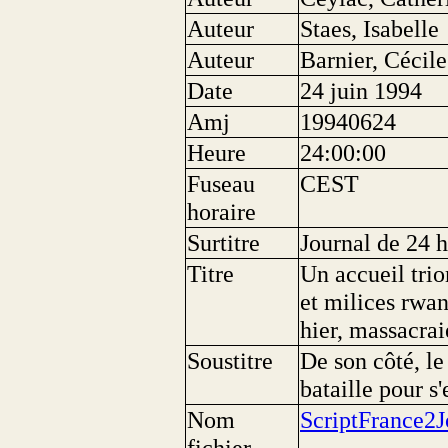
Auteur
Staes, Isabelle
Auteur
Barnier, Cécile
Date
24 juin 1994
Amj
19940624
Heure
24:00:00
Fuseau
CEST
horaire
Surtitre
Journal de 24 
Titre
Un accueil trio
et milices rwan
hier, massacra
Soustitre
De son côté, l
bataille pour s
Nom
ScriptFrance2
fichier