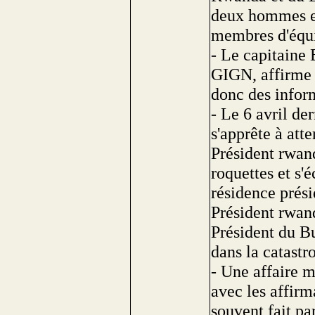
deux hommes et
membres d'équi
- Le capitaine
GIGN, affirme d
donc des infor
- Le 6 avril der
s'apprête à att
Président rwand
roquettes et s'
résidence prési
Président rwan
Président du B
dans la catastr
- Une affaire m
avec les affir
souvent fait par