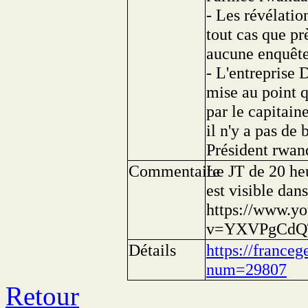
- Les révélatio
tout cas que prè
aucune enquête 
- L'entreprise 
mise au point q
par le capitain
il n'y a pas de 
Président rwan
Commentaire
Le JT de 20 he
est visible dans
https://www.y
v=YXVPgCdQ
Détails
https://franceg
num=29807
Retour