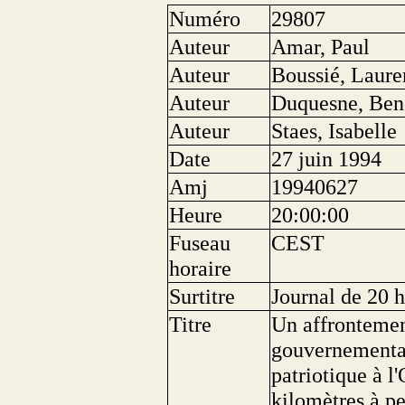
Numéro
29807
Auteur
Amar, Paul
Auteur
Boussié, Laure
Auteur
Duquesne, Ben
Auteur
Staes, Isabelle
Date
27 juin 1994
Amj
19940627
Heure
20:00:00
Fuseau
CEST
horaire
Surtitre
Journal de 20 h
Titre
Un affrontemen
gouvernementa
patriotique à l
kilomètres à pe