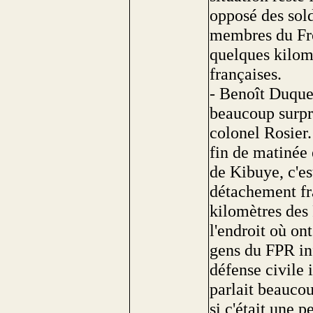
opposé des sol
membres du Fron
quelques kilomè
françaises.
- Benoît Duque
beaucoup surpri
colonel Rosier.
fin de matinée e
de Kibuye, c'es
détachement fr
kilomètres des 
l'endroit où on
gens du FPR inf
défense civile 
parlait beaucoup
si c'était une p