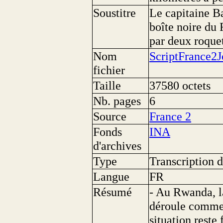
Soustitre
Le capitaine Ba
boîte noire du 
par deux roquet
Nom
ScriptFrance2
fichier
Taille
37580 octets
Nb. pages
6
Source
France 2
Fonds
INA
d'archives
Type
Transcription d
Langue
FR
Résumé
- Au Rwanda, l
déroule comme 
situation reste