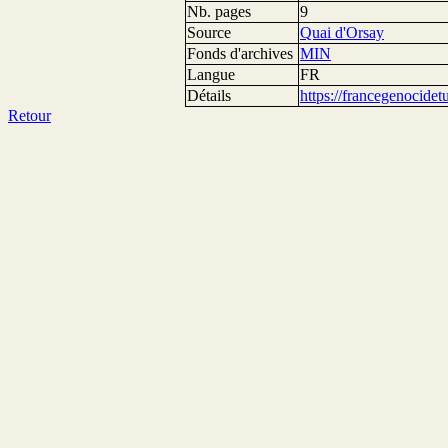
Nb. pages
9
Source
Quai d'Orsay
Fonds d'archives
MIN
Langue
FR
Détails
https://francegenocide
Retour