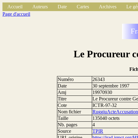
Accueil
Auteurs
Date
Cartes
Archives
Le gé
Page d'accueil
Fr
Le Procureur c
Fic
Numéro
26343
Date
30 septembre 1997
Amj
19970930
Titre
Le Procureur contre G
Cote
ICTR-97-32
Nom fichier
RuggiuActeAccusation
Taille
135040 octets
Nb. pages
4
Source
TPIR
URL origine
https://jrad.irmct.or