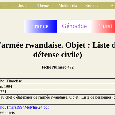
nocide
Justice
Thèmes
Multimédia
Recherche
À 
France
Génocide
Tutsi
l'armée rwandaise. Objet : Liste d
défense civile)
Fiche Numéro 472
ho, Tharcisse
rs 1994
0331
 au chef d'état-major de l'armée rwandaise. Objet : Liste de personnes (
)
ho31mars1994Melvlin-24.pdf
66 octets