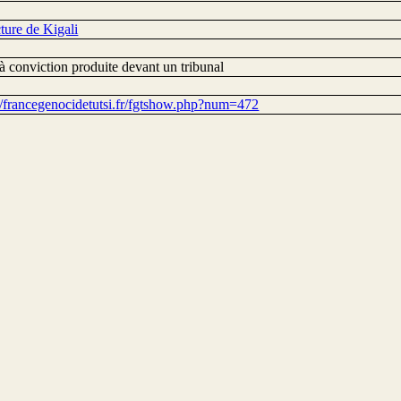
ture de Kigali
à conviction produite devant un tribunal
://francegenocidetutsi.fr/fgtshow.php?num=472