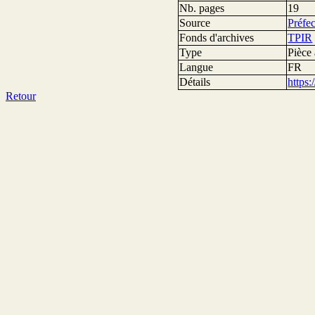
Nb. pages
19
Source
Préfec
Fonds d'archives
TPIR
Type
Pièce 
Langue
FR
Détails
https
Retour