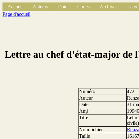
Accueil
Auteurs
Date
Cartes
Archives
Le gé
Page d'accueil
Lettre au chef d'état-major de 
Numéro
472
Auteur
Renza
Date
31 ma
Amj
1994
Titre
Lettre
civile
Nom fichier
Renza
Taille
16167