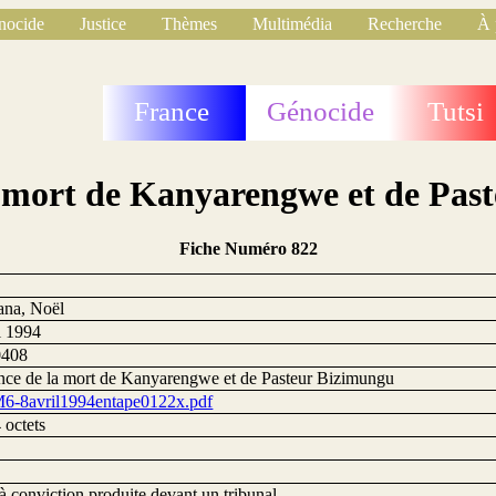
nocide
Justice
Thèmes
Multimédia
Recherche
À 
France
Génocide
Tutsi
 mort de Kanyarengwe et de Pas
Fiche Numéro 822
ana, Noël
l 1994
0408
ce de la mort de Kanyarengwe et de Pasteur Bizimungu
-8avril1994entape0122x.pdf
 octets
à conviction produite devant un tribunal