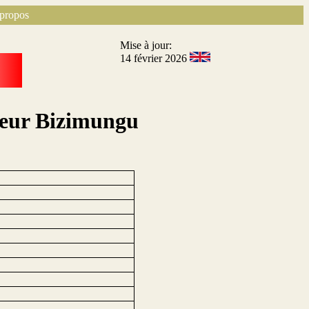
propos
Mise à jour:
14 février 2026
teur Bizimungu