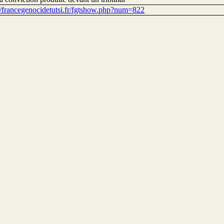
://francegenocidetutsi.fr/fgtshow.php?num=822