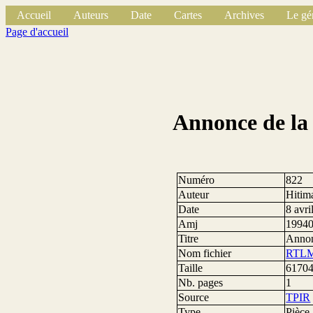
Accueil
Auteurs
Date
Cartes
Archives
Le gé
Page d'accueil
Annonce de la
Numéro
822
Auteur
Hitim
Date
8 avri
Amj
1994
Titre
Annon
Nom fichier
RTLM6
Taille
61704
Nb. pages
1
Source
TPIR
Type
Pièce 