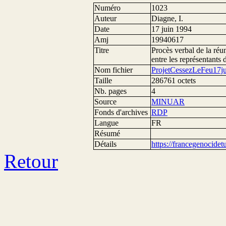
Numéro
1023
Auteur
Diagne, I.
Date
17 juin 1994
Amj
19940617
Titre
Procès verbal de la réu
entre les représentants
Nom fichier
ProjetCessezLeFeu17j
Taille
286761 octets
Nb. pages
4
Source
MINUAR
Fonds d'archives
RDP
Langue
FR
Résumé
Détails
https://francegenocide
Retour