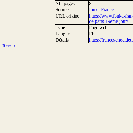
Nb. pages
8
Source
Ibuka France
URL origine
https://www.ibuka-fran
de-paris-19eme-jour/
Type
Page web
Langue
FR
Détails
https://francegenocide
Retour