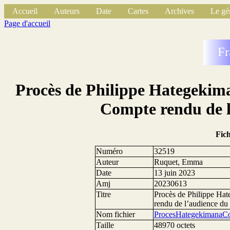
Accueil
Auteurs
Date
Cartes
Archives
Le gé
Page d'accueil
Fr
Procès de Philippe Hategekima
Compte rendu de l
Fic
Numéro
32519
Auteur
Ruquet, Emma
Date
13 juin 2023
Amj
20230613
Titre
Procès de Philippe Hat
rendu de l’audience du
Nom fichier
ProcesHategekimanaC
Taille
48970 octets