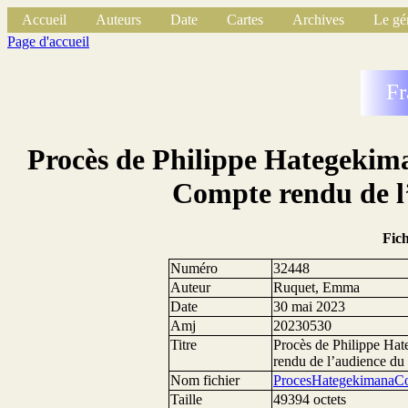
Accueil
Auteurs
Date
Cartes
Archives
Le gé
Page d'accueil
Fr
Procès de Philippe Hategekima
Compte rendu de l
Fic
Numéro
32448
Auteur
Ruquet, Emma
Date
30 mai 2023
Amj
20230530
Titre
Procès de Philippe Hat
rendu de l’audience du
Nom fichier
ProcesHategekimanaC
Taille
49394 octets