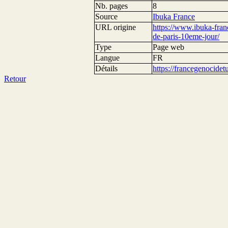
Nb. pages
8
Source
Ibuka France
URL origine
https://www.ibuka-fran
de-paris-10eme-jour/
Type
Page web
Langue
FR
Détails
https://francegenocide
Retour