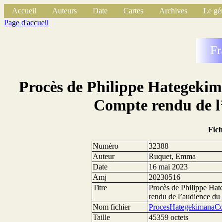
Accueil
Auteurs
Date
Cartes
Archives
Le gé
Page d'accueil
Fr
Procès de Philippe Hategekima
Compte rendu de l
Fic
Numéro
32388
Auteur
Ruquet, Emma
Date
16 mai 2023
Amj
20230516
Titre
Procès de Philippe Hat
rendu de l’audience du
Nom fichier
ProcesHategekimanaC
Taille
45359 octets