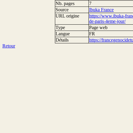
Nb. pages
7
Source
Ibuka France
URL origine
https://www.ibuka-fran
de-paris-4eme-jour/
Type
Page web
Langue
FR
Détails
https://francegenocide
Retour