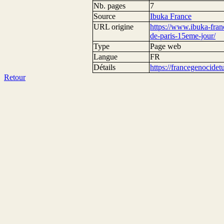
Nb. pages
7
Source
Ibuka France
URL origine
https://www.ibuka-fran
de-paris-15eme-jour/
Type
Page web
Langue
FR
Détails
https://francegenocide
Retour