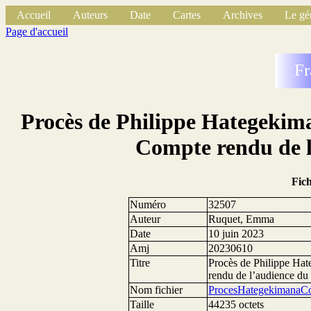
Accueil
Auteurs
Date
Cartes
Archives
Le gé
Page d'accueil
Fr
Procès de Philippe Hategekima
Compte rendu de l
Fic
Numéro
32507
Auteur
Ruquet, Emma
Date
10 juin 2023
Amj
20230610
Titre
Procès de Philippe Hat
rendu de l’audience du
Nom fichier
ProcesHategekimanaC
Taille
44235 octets