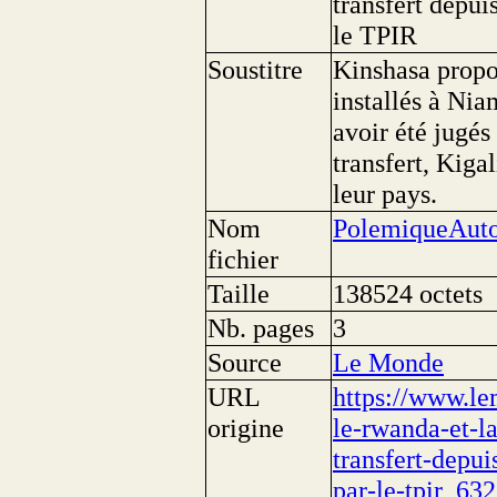
transfert depui
le TPIR
Soustitre
Kinshasa propo
installés à Ni
avoir été jugé
transfert, Kiga
leur pays.
Nom
PolemiqueAut
fichier
Taille
138524 octets
Nb. pages
3
Source
Le Monde
URL
https://www.le
origine
le-rwanda-et-l
transfert-depu
par-le-tpir_63