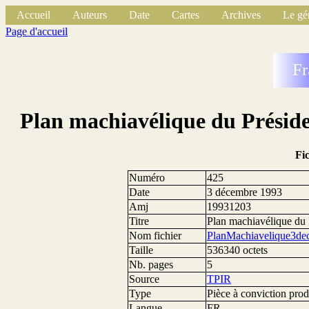
Accueil
Auteurs
Date
Cartes
Archives
Le gé
Page d'accueil
Fr
Plan machiavélique du Présid
Fi
Numéro
425
Date
3 décembre 1993
Amj
19931203
Titre
Plan machiavélique du 
Nom fichier
PlanMachiavelique3de
Taille
536340 octets
Nb. pages
5
Source
TPIR
Type
Pièce à conviction prod
Langue
FR