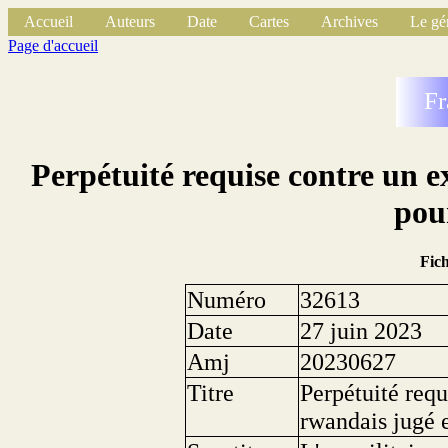
Accueil
Auteurs
Date
Cartes
Archives
Le gé
Page d'accueil
Fr
Perpétuité requise contre un 
pou
Fic
Numéro
32613
Date
27 juin 2023
Amj
20230627
Titre
Perpétuité req
rwandais jugé 