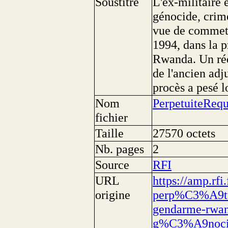
Soustitre
L'ex-militaire 
génocide, crime
vue de commett
1994, dans la p
Rwanda. Un réqu
de l'ancien ad
procès a pesé l
Nom
PerpetuiteRe
fichier
Taille
27570 octets
Nb. pages
2
Source
RFI
URL
https://amp.rfi
origine
perp%C3%A9tu
gendarme-rwan
g%C3%A9noci