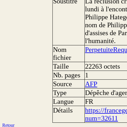
Soustitre
La réclusion cr
lundi à l'encon
Philippe Hatege
nom de Philipp
d'assises de Pa
l'humanité.
Nom
PerpetuiteRe
fichier
Taille
22263 octets
Nb. pages
1
Source
AFP
Type
Dépêche d'age
Langue
FR
Détails
https://franceg
num=32611
Retour