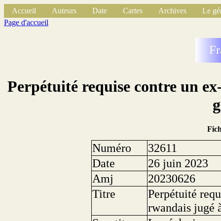
Accueil
Auteurs
Date
Cartes
Archives
Le gé
Page d'accueil
Fr
Perpétuité requise contre un e
g
Fic
Numéro
32611
Date
26 juin 2023
Amj
20230626
Titre
Perpétuité req
rwandais jugé 