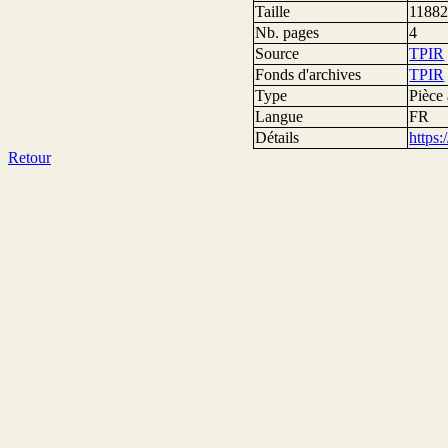
Taille
11882
Nb. pages
4
Source
TPIR
Fonds d'archives
TPIR
Type
Pièce 
Langue
FR
Détails
https
Retour