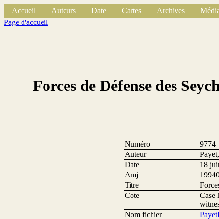
Accueil
Auteurs
Date
Cartes
Archives
Média
Page d'accueil
Forces de Défense des Seyche
Numéro
9774
Auteur
Payet
Date
18 ju
Amj
1994
Titre
Forces
Cote
Case 
witnes
Nom fichier
Payet