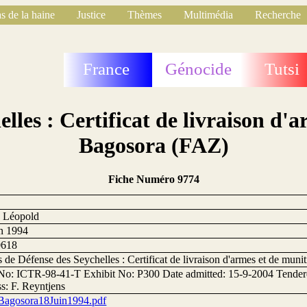
s de la haine
Justice
Thèmes
Multimédia
Recherche
France
Génocide
Tutsi
lles : Certificat de livraison d'
Bagosora (FAZ)
Fiche Numéro 9774
, Léopold
in 1994
0618
 de Défense des Seychelles : Certificat de livraison d'armes et de mun
No: ICTR-98-41-T Exhibit No: P300 Date admitted: 15-9-2004 Tender
s: F. Reyntjens
Bagosora18Juin1994.pdf