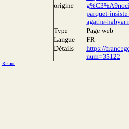
origine
g%C3%A9nocide
parquet-insiste
agathe-habyar
Type
Page web
Langue
FR
Détails
https://franceg
num=35122
Retour