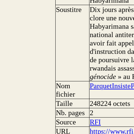
Habyarimana
Soustitre
Dix jours après
clore une nouve
Habyarimana sa
national antite
avoir fait appe
d'instruction d
de poursuivre l
rwandais assas
génocide
» au 
Nom
ParquetInsist
fichier
Taille
248224 octets
Nb. pages
2
Source
RFI
URL
https://www.rfi