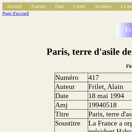
Accueil
Auteurs
Date
Cartes
Archives
Le gé
Page d'accueil
Fr
Paris, terre d'asile d
Fi
Numéro
417
Auteur
Frilet, Alain
Date
18 mai 1994
Amj
19940518
Titre
Paris, terre d'a
Soustitre
La France a org
président Haby