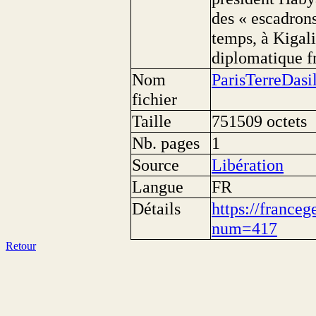
des « escadron
temps, à Kigali
diplomatique fr
Nom
ParisTerreDasi
fichier
Taille
751509 octets
Nb. pages
1
Source
Libération
Langue
FR
Détails
https://franceg
num=417
Retour