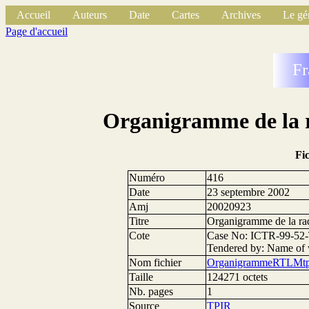
Accueil
Auteurs
Date
Cartes
Archives
Le gé
Page d'accueil
Fr
Organigramme de la
Fi
Numéro
416
Date
23 septembre 2002
Amj
20020923
Titre
Organigramme de la 
Cote
Case No: ICTR-99-52-
Tendered by: Name of
Nom fichier
OrganigrammeRTLMtp
Taille
124271 octets
Nb. pages
1
Source
TPIR