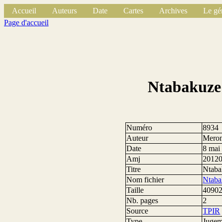
Accueil
Auteurs
Date
Cartes
Archives
Le gé
Page d'accueil
Ntabakuze 
Numéro
8934
Auteur
Meron
Date
8 mai
Amj
2012
Titre
Ntaba
Nom fichier
Ntaba
Taille
40902
Nb. pages
2
Source
TPIR
Type
Jugem