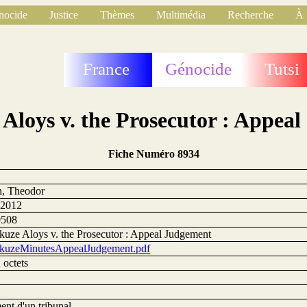
nocide
Justice
Thèmes
Multimédia
Recherche
À 
France
Génocide
Tutsi
Aloys v. the Prosecutor : Appea
Fiche Numéro 8934
, Theodor
 2012
0508
kuze Aloys v. the Prosecutor : Appeal Judgement
kuzeMinutesAppealJudgement.pdf
 octets
ent d'un tribunal