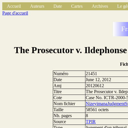
Accueil
Auteurs
Date
Cartes
Archives
Le gé
Page d'accueil
Fr
The Prosecutor v. Ildephon
Fic
Numéro
21451
Date
June 12, 2012
Amj
20120612
Titre
The Prosecutor v. Ild
Cote
Case No. ICTR-2000-
Nom fichier
NizeyimanaJudgmentS
Taille
58561 octets
Nb. pages
8
Source
TPIR
Type
Jugement d'un tribunal