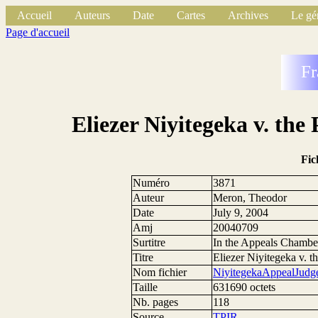
Accueil
Auteurs
Date
Cartes
Archives
Le gé
Page d'accueil
Fr
Eliezer Niyitegeka v. th
Fic
Numéro
3871
Auteur
Meron, Theodor
Date
July 9, 2004
Amj
20040709
Surtitre
In the Appeals Chambe
Titre
Eliezer Niyitegeka v. 
Nom fichier
NiyitegekaAppealJudg
Taille
631690 octets
Nb. pages
118
Source
TPIR