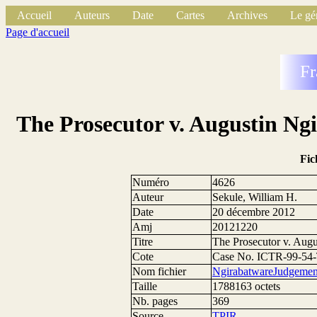
Accueil
Auteurs
Date
Cartes
Archives
Le gé
Page d'accueil
Fr
The Prosecutor v. Augustin Ng
Fic
Numéro
4626
Auteur
Sekule, William H.
Date
20 décembre 2012
Amj
20121220
Titre
The Prosecutor v. Aug
Cote
Case No. ICTR-99-54
Nom fichier
NgirabatwareJudgeme
Taille
1788163 octets
Nb. pages
369
Source
TPIR