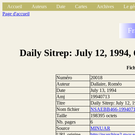
Accueil
Auteurs
Date
Cartes
Archives
Le gé
Page d'accueil
Fr
Daily Sitrep: July 12, 1994
Fic
Numéro
20018
Auteur
Dallaire, Roméo
Date
July 13, 1994
Amj
19940713
Titre
Daily Sitrep: July 12,
Nom fichier
NSAEBB466-1994071
Taille
198395 octets
Nb. pages
6
Source
MINUAR
URL origine
http://nsarchive2.g