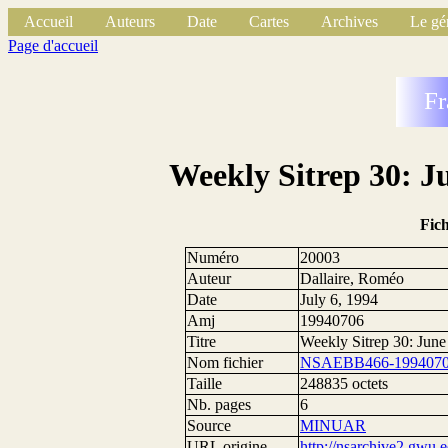
Accueil
Auteurs
Date
Cartes
Archives
Le gé
Page d'accueil
Fr
Weekly Sitrep 30: Ju
Fic
Numéro
20003
Auteur
Dallaire, Roméo
Date
July 6, 1994
Amj
19940706
Titre
Weekly Sitrep 30: June
Nom fichier
NSAEBB466-1994070
Taille
248835 octets
Nb. pages
6
Source
MINUAR
URL origine
http://nsarchive2.g