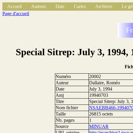
Accueil
Auteurs
Date
Cartes
Archives
Le gé
Page d'accueil
Fr
Special Sitrep: July 3, 1994
Fic
Numéro
20002
Auteur
Dallaire, Roméo
Date
July 3, 1994
Amj
19940703
Titre
Special Sitrep: July 3
Nom fichier
NSAEBB466-19940703
Taille
26815 octets
Nb. pages
1
Source
MINUAR
URL origine
http://nsarchive2.g