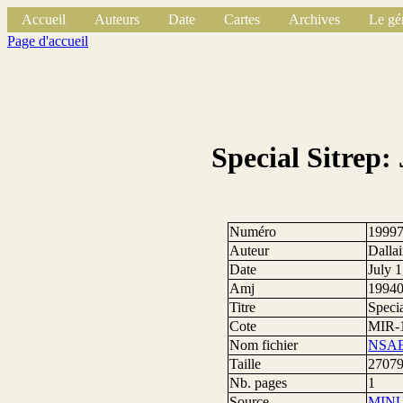
Accueil
Auteurs
Date
Cartes
Archives
Le gé
Page d'accueil
Special Sitrep:
Numéro
1999
Auteur
Dalla
Date
July 
Amj
1994
Titre
Speci
Cote
MIR-
Nom fichier
NSAE
Taille
27079
Nb. pages
1
Source
MIN