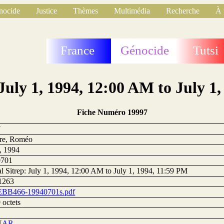
nocide
Justice
Thèmes
Multimédia
Recherche
À 
France
Génocide
Tutsi
 July 1, 1994, 12:00 AM to July 1
Fiche Numéro 19997
7
ire, Roméo
1, 1994
0701
al Sitrep: July 1, 1994, 12:00 AM to July 1, 1994, 11:59 PM
1263
BB466-19940701s.pdf
 octets
UAR