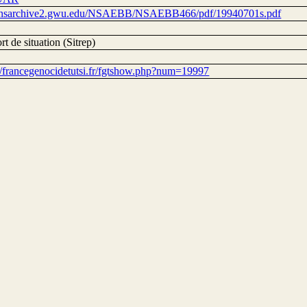
//nsarchive2.gwu.edu/NSAEBB/NSAEBB466/pdf/19940701s.pdf
t de situation (Sitrep)
://francegenocidetutsi.fr/fgtshow.php?num=19997