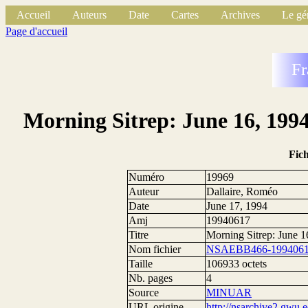
Accueil
Auteurs
Date
Cartes
Archives
Le gé
Page d'accueil
Fr
Morning Sitrep: June 16, 1994
Fic
Numéro
19969
Auteur
Dallaire, Roméo
Date
June 17, 1994
Amj
19940617
Titre
Morning Sitrep: June 1
Nom fichier
NSAEBB466-1994061
Taille
106933 octets
Nb. pages
4
Source
MINUAR
URL origine
http://nsarchive2.g