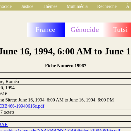
nocide
Justice
Thèmes
Multimédia
Recherche
À 
France
Génocide
Tutsi
June 16, 1994, 6:00 AM to June 
Fiche Numéro 19967
7
ire, Roméo
16, 1994
0616
ng Sitrep: June 16, 1994, 6:00 AM to June 16, 1994, 6:00 PM
BB466-19940616e.pdf
7 octets
UAR
//nsarchive2.gwu.edu/NSAEBB/NSAEBB466/pdf/19940616e.pdf