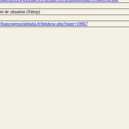
t de situation (Sitrep)
://francegenocidetutsi.fr/fgtshow.php?num=19967