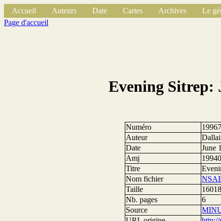
Accueil
Auteurs
Date
Cartes
Archives
Le gé
Page d'accueil
Evening Sitrep: 
Numéro
1996
Auteur
Dalla
Date
June 
Amj
1994
Titre
Eveni
Nom fichier
NSAE
Taille
16018
Nb. pages
6
Source
MIN
URL origine
http: