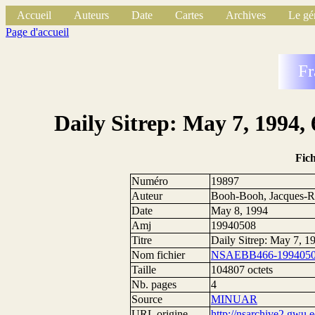
Accueil
Auteurs
Date
Cartes
Archives
Le gé
Page d'accueil
Fr
Daily Sitrep: May 7, 1994,
Fic
Numéro
19897
Auteur
Booh-Booh, Jacques-R
Date
May 8, 1994
Amj
19940508
Titre
Daily Sitrep: May 7, 
Nom fichier
NSAEBB466-1994050
Taille
104807 octets
Nb. pages
4
Source
MINUAR
URL origine
http://nsarchive2.g