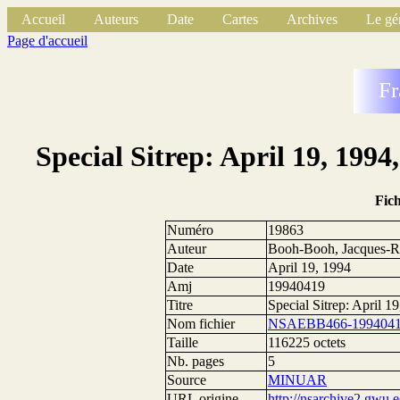
Accueil
Auteurs
Date
Cartes
Archives
Le gé
Page d'accueil
Fr
Special Sitrep: April 19, 199
Fic
Numéro
19863
Auteur
Booh-Booh, Jacques-R
Date
April 19, 1994
Amj
19940419
Titre
Special Sitrep: April 
Nom fichier
NSAEBB466-19940419
Taille
116225 octets
Nb. pages
5
Source
MINUAR
URL origine
http://nsarchive2.g