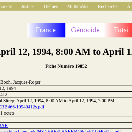
nocide
Justice
Thèmes
Multimédia
Recherche
À 
France
Génocide
Tutsi
April 12, 1994, 8:00 AM to April 
Fiche Numéro 19852
2
Booh, Jacques-Roger
 12, 1994
0412
al Sitrep: April 12, 1994, 8:00 AM to April 12, 1994, 7:00 PM
BB466-19940412s.pdf
1 octets
UAR
//nsarchive2.gwu.edu/NSAEBB/NSAEBB466/pdf/19940412s.pdf