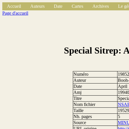
Accueil
Auteurs
Date
Cartes
Archives
Le gé
Page d'accueil
Special Sitrep: 
Numéro
1985
Auteur
Booh-
Date
April
Amj
1994
Titre
Speci
Nom fichier
NSAE
Taille
19529
Nb. pages
5
Source
MIN
URL origine
http: