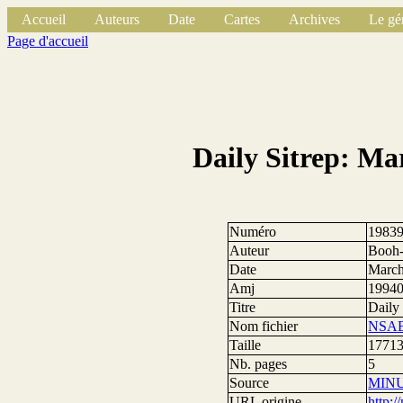
Accueil
Auteurs
Date
Cartes
Archives
Le gé
Page d'accueil
Daily Sitrep: Ma
Numéro
1983
Auteur
Booh-
Date
March
Amj
1994
Titre
Daily
Nom fichier
NSAE
Taille
17713
Nb. pages
5
Source
MIN
URL origine
http: