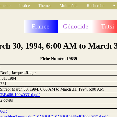
nocide
Justice
Thèmes
Multimédia
Recherche
À 
France
Génocide
Tutsi
rch 30, 1994, 6:00 AM to March 
Fiche Numéro 19839
9
Booh, Jacques-Roger
 31, 1994
0331
 Sitrep: March 30, 1994, 6:00 AM to March 31, 1994, 6:00 AM
BB466-19940331d.pdf
2 octets
UAR
//nsarchive2.gwu.edu/NSAEBB/NSAEBB466/pdf/19940331d.pdf