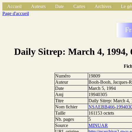
Accueil
Auteurs
Date
Cartes
Archives
Le gé
Page d'accueil
Fr
Daily Sitrep: March 4, 1994,
Fic
Numéro
19809
Auteur
Booh-Booh, Jacques-R
Date
March 5, 1994
Amj
19940305
Titre
Daily Sitrep: March 4
Nom fichier
NSAEBB466-1994030
Taille
161153 octets
Nb. pages
5
Source
MINUAR
URL origine
http://nsarchive2.g