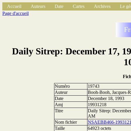
Accueil
Auteurs
Date
Cartes
Archives
Le gé
Page d'accueil
Fr
Daily Sitrep: December 17, 1
1
Fic
Numéro
19743
Auteur
Booh-Booh, Jacques-R
Date
December 18, 1993
Amj
19931218
Titre
Daily Sitrep: Decembe
AM
Nom fichier
NSAEBB466-1993121
Taille
64923 octets