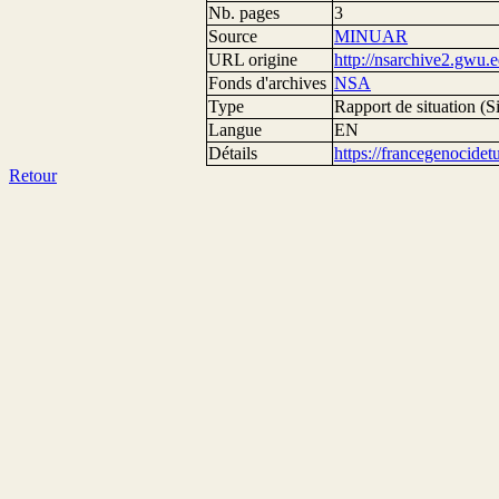
Nb. pages
3
Source
MINUAR
URL origine
http://nsarchive2.g
Fonds d'archives
NSA
Type
Rapport de situation (Si
Langue
EN
Détails
https://francegenocide
Retour