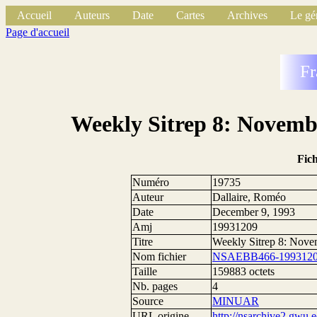
Accueil
Auteurs
Date
Cartes
Archives
Le gé
Page d'accueil
Fr
Weekly Sitrep 8: Novembe
Fic
Numéro
19735
Auteur
Dallaire, Roméo
Date
December 9, 1993
Amj
19931209
Titre
Weekly Sitrep 8: Nove
Nom fichier
NSAEBB466-1993120
Taille
159883 octets
Nb. pages
4
Source
MINUAR
URL origine
http://nsarchive2.g