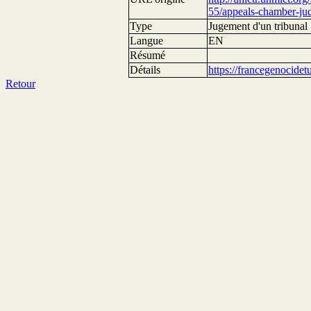
55/appeals-chamber-ju
Type
Jugement d'un tribunal
Langue
EN
Résumé
Détails
https://francegenocide
Retour