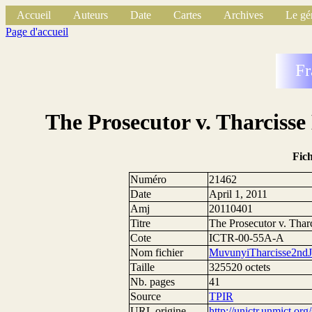
Accueil
Auteurs
Date
Cartes
Archives
Le gé
Page d'accueil
Fr
The Prosecutor v. Tharciss
Fic
Numéro
21462
Date
April 1, 2011
Amj
20110401
Titre
The Prosecutor v. Tha
Cote
ICTR-00-55A-A
Nom fichier
MuvunyiTharcisse2ndJ
Taille
325520 octets
Nb. pages
41
Source
TPIR
URL origine
http://unictr.unmict.org